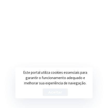
contato@itapeva.mg.gov.br
Onde estamos
R. Ulisses Escobar, 30 – Centro, Itapeva/MG
Secretarias
Institucional
Assistência Social
Sobre a Prefeitura
Educação
Notícias
Este portal utiliza cookies essenciais para
garantir o funcionamento adequado e
Esportes
Portal Transparência
melhorar sua experiência de navegação.
Saúde
Licitações
Aceitar
Obras