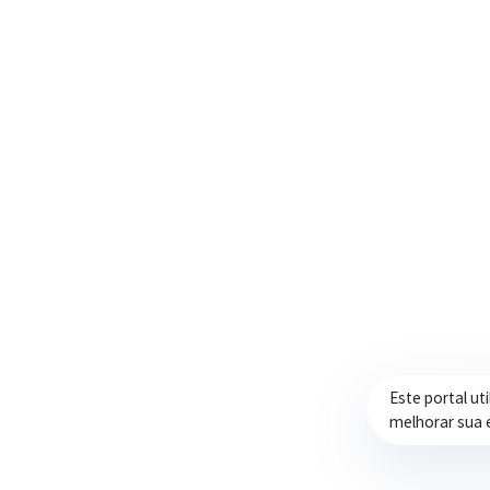
Trabalhando com transparência e dedicação
para promover qualidade de vida,
desenvolvimento e oportunidades para a
população.
Este portal ut
melhorar sua 
Prefeitura de Itapeva – ©2026 Todos os Direitos Reservados