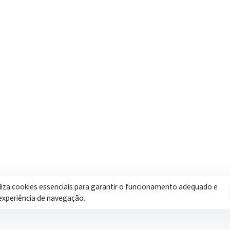
Contatos
Secretar
Segunda a Sexta: 08h às 17h
Assistência 
(35) 3616-0880
Educação
Nosso e-mail
Esportes
contato@itapeva.mg.gov.br
Saúde
Onde estamos
Obras
R. Ulisses Escobar, 30 – Centro,
Itapeva/MG
iliza cookies essenciais para garantir o funcionamento adequado e
experiência de navegação.
Pol