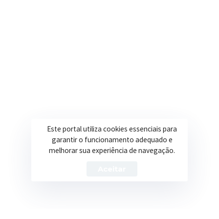
Onde estamos
R. Ulisses Escobar, 30 – Centro, Itapeva/MG
Secretarias
Institucional
Assistência Social
Sobre a Prefeitura
Educação
Notícias
Este portal utiliza cookies essenciais para
Esportes
Portal Transparência
garantir o funcionamento adequado e
melhorar sua experiência de navegação.
Saúde
Licitações
Aceitar
Obras
Prefeitura de Itapeva – ©2026 Todos os Direitos Reservados