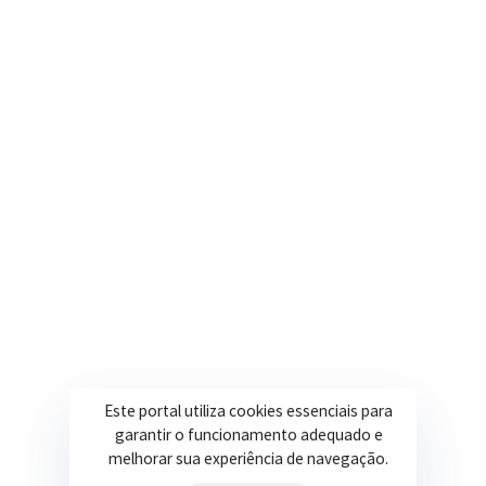
Segunda a Sexta: 08h às 17h
(35) 3616-0880
Nosso e-mail
contato@itapeva.mg.gov.br
Onde estamos
R. Ulisses Escobar, 30 – Centro, Itapeva/MG
Secretarias
Institucional
Assistência Social
Sobre a Prefeitura
Educação
Notícias
Este portal utiliza cookies essenciais para
garantir o funcionamento adequado e
Esportes
Portal Transparência
melhorar sua experiência de navegação.
Saúde
Licitações