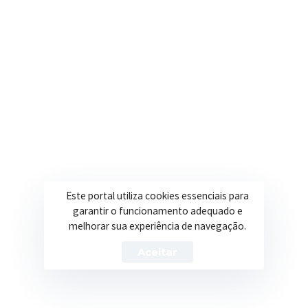
Eu,
___________________________________________
abaixo assinado(a),
brasileiro(a),estado civil ____________________,
portador(a) do RG nº ________________________,
inscrito no CPF sob o nº _________________,
DECLARO
para o fim específico de ingresso no Serviço
público no município de Itapeva, Estado de Minas Gerais,
que os bens patrimoniais gravados em meu nome e de
meus dependentes são os seguintes:
(relacionar Imóveis
Este portal utiliza cookies essenciais para
urbanos (identificação/valor atual); Imóveis rurais
garantir o funcionamento adequado e
melhorar sua experiência de navegação.
(identificação/valor atual);
Aceitar
Veículos e máquinas (identificação/valor atual); Outros
(identificação/valor atual))