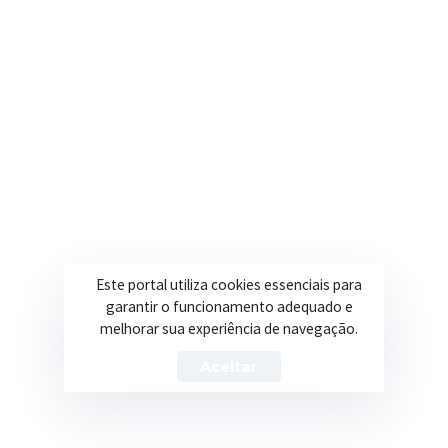
LUCIANO DE OLIVEIRA
Secretário de Saúde – Município de Itapeva/MG
ANEXO I – FORMULARIO DE INSCRIÇÃO
Este portal utiliza cookies essenciais para
garantir o funcionamento adequado e
Processo Seletivo Simplificado – PSS – Edital n°
melhorar sua experiência de navegação.
002/2020
Aceitar
Cargo: Psicologo NASF n°__