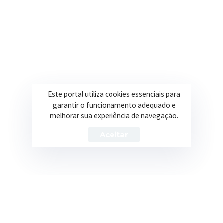
Secretarias
Institucional
Assistência Social
Sobre a Prefeitura
Educação
Notícias
Este portal utiliza cookies essenciais para
garantir o funcionamento adequado e
Esportes
Portal Transparência
melhorar sua experiência de navegação.
Saúde
Licitações
Aceitar
Obras
Prefeitura de Itapeva – ©2026 Todos os Direitos Reservados
Política de Privacidade
Termos de Uso