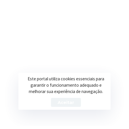
Onde estamos
R. Ulisses Escobar, 30 – Centro, Itapeva/MG
Secretarias
Institucional
Assistência Social
Sobre a Prefeitura
Educação
Notícias
Esportes
Portal Transparência
Este portal utiliza cookies essenciais para
Saúde
Licitações
garantir o funcionamento adequado e
melhorar sua experiência de navegação.
Obras
Aceitar
Prefeitura de Itapeva – ©2026 Todos os Direitos Reservados