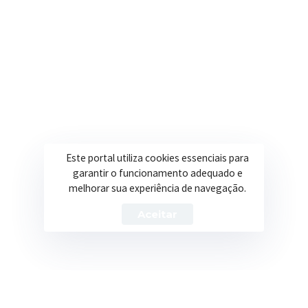
Secretarias
Institucional
Assistência Social
Sobre a Prefeitura
Educação
Notícias
Esportes
Portal Transparência
Este portal utiliza cookies essenciais para
Saúde
Licitações
garantir o funcionamento adequado e
melhorar sua experiência de navegação.
Obras
Aceitar
Prefeitura de Itapeva – ©2026 Todos os Direitos Reservados
Política de Privacidade
Termos de Uso