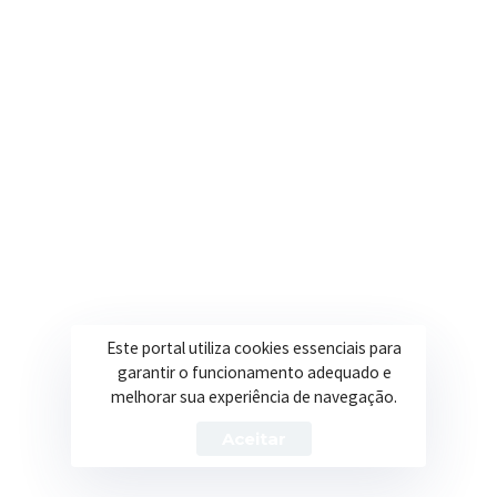
R. Ulisses Escobar, 30 – Centro, Itapeva/MG
Secretarias
Institucional
Assistência Social
Sobre a Prefeitura
Educação
Notícias
Esportes
Portal Transparência
Saúde
Licitações
Este portal utiliza cookies essenciais para
Obras
garantir o funcionamento adequado e
melhorar sua experiência de navegação.
Aceitar
Prefeitura de Itapeva – ©2026 Todos os Direitos Reservados