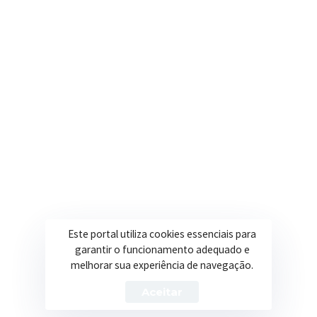
contato@itapeva.mg.gov.br
Onde estamos
R. Ulisses Escobar, 30 – Centro, Itapeva/MG
Secretarias
Institucional
Assistência Social
Sobre a Prefeitura
Educação
Notícias
Esportes
Portal Transparência
Este portal utiliza cookies essenciais para
Saúde
Licitações
garantir o funcionamento adequado e
melhorar sua experiência de navegação.
Obras
Aceitar