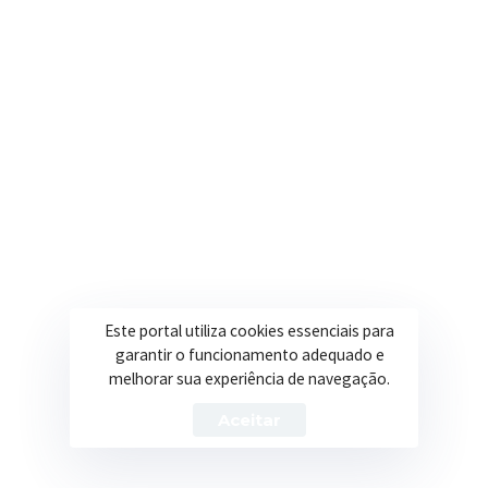
Onde estamos
R. Ulisses Escobar, 30 – Centro, Itapeva/MG
Secretarias
Institucional
Assistência Social
Sobre a Prefeitura
Educação
Notícias
Esportes
Portal Transparência
Este portal utiliza cookies essenciais para
Saúde
Licitações
garantir o funcionamento adequado e
melhorar sua experiência de navegação.
Obras
Aceitar