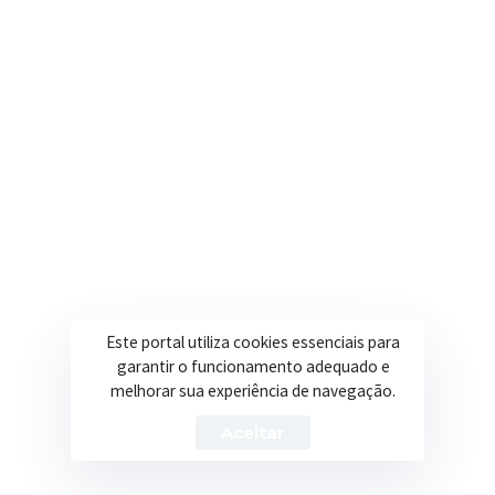
Nosso e-mail
contato@itapeva.mg.gov.br
Onde estamos
R. Ulisses Escobar, 30 – Centro, Itapeva/MG
Secretarias
Institucional
Assistência Social
Sobre a Prefeitura
Educação
Notícias
Este portal utiliza cookies essenciais para
garantir o funcionamento adequado e
Esportes
Portal Transparência
melhorar sua experiência de navegação.
Saúde
Licitações
Aceitar
Obras