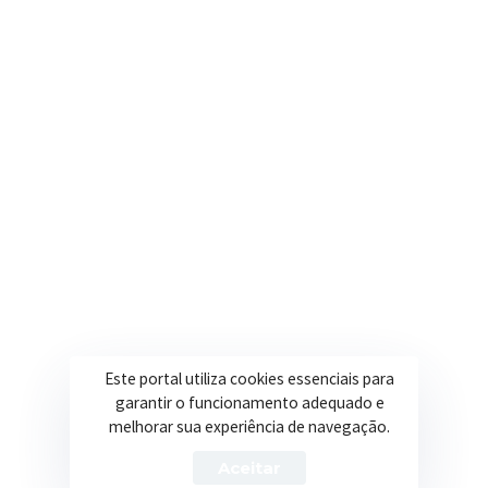
Nosso e-mail
contato@itapeva.mg.gov.br
Onde estamos
R. Ulisses Escobar, 30 – Centro, Itapeva/MG
Secretarias
Institucional
Assistência Social
Sobre a Prefeitura
Educação
Notícias
Este portal utiliza cookies essenciais para
garantir o funcionamento adequado e
Esportes
Portal Transparência
melhorar sua experiência de navegação.
Saúde
Licitações
Aceitar
Obras