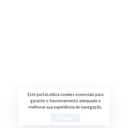
contato@itapeva.mg.gov.br
Onde estamos
R. Ulisses Escobar, 30 – Centro, Itapeva/MG
Secretarias
Institucional
Assistência Social
Sobre a Prefeitura
Educação
Notícias
Esportes
Portal Transparência
Este portal utiliza cookies essenciais para
Saúde
Licitações
garantir o funcionamento adequado e
melhorar sua experiência de navegação.
Obras
Aceitar