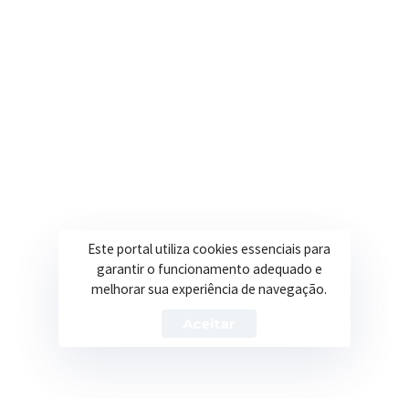
Onde estamos
R. Ulisses Escobar, 30 – Centro, Itapeva/MG
Secretarias
Institucional
Assistência Social
Sobre a Prefeitura
Educação
Notícias
Este portal utiliza cookies essenciais para
garantir o funcionamento adequado e
Esportes
Portal Transparência
melhorar sua experiência de navegação.
Saúde
Licitações
Aceitar
Obras