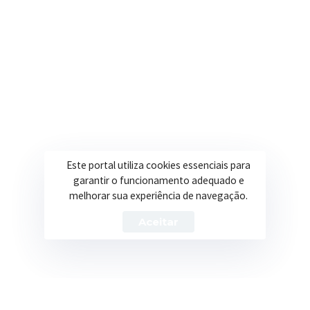
Secretarias
Institucional
Assistência Social
Sobre a Prefeitura
Educação
Notícias
Esportes
Portal Transparência
Este portal utiliza cookies essenciais para
Saúde
Licitações
garantir o funcionamento adequado e
melhorar sua experiência de navegação.
Obras
Aceitar
Prefeitura de Itapeva – ©2026 Todos os Direitos Reservados
Política de Privacidade
Termos de Uso