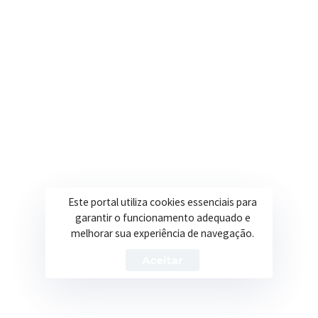
N) declaração de
bens que constituam
seu patrimônio;
Fazer declaração, tendo ou não ben
O) declaração de que
não infringe o
art. 37,
inciso XVI da
Constituição da
Este portal utiliza cookies essenciais para
República Federativa
garantir o funcionamento adequado e
do Brasil de 1988
melhorar sua experiência de navegação.
(Acumulação de
Aceitar
Cargos e Funções) e
No caso de declaração de Acumulaç
ainda, quanto aos
modelo em Anexo V, o mesmo deve
proventos de
fornecido pela outra entidade públ