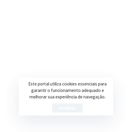
Os casos omissos serão resolvidos pela Secretaria de
Saúde.
Itapeva/MG, 15 de SETEMBRO de 2020.
Este portal utiliza cookies essenciais para
garantir o funcionamento adequado e
LUCIANO DE OLIVEIRA
melhorar sua experiência de navegação.
Aceitar
Secretário de Saúde – Município de Itapeva/MG