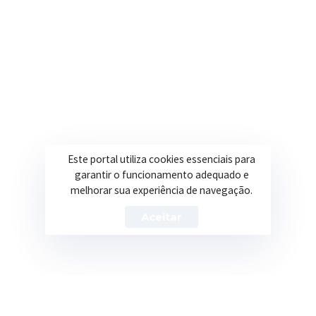
Secretarias
Institucional
Assistência Social
Sobre a Prefeitura
Educação
Notícias
Esportes
Portal Transparência
Este portal utiliza cookies essenciais para
Saúde
Licitações
garantir o funcionamento adequado e
melhorar sua experiência de navegação.
Obras
Aceitar
Prefeitura de Itapeva – ©2026 Todos os Direitos Reservados
Política de Privacidade
Termos de Uso