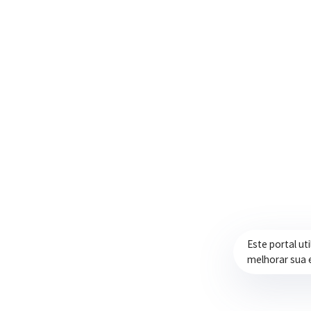
Trabalhando com transparência e dedicação
para promover qualidade de vida,
desenvolvimento e oportunidades para a
população.
Este portal ut
melhorar sua 
Prefeitura de Itapeva – ©2026 Todos os Direitos Reservados