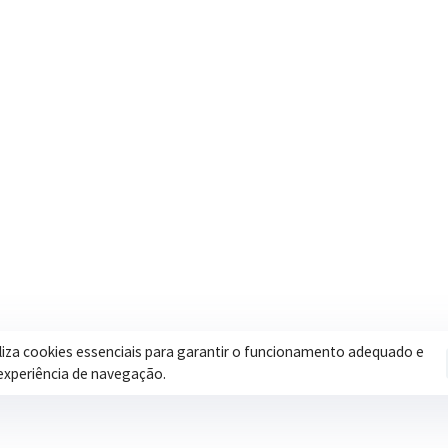
Contatos
Secretar
Segunda a Sexta: 08h às 17h
Assistência 
(35) 3616-0880
Educação
Nosso e-mail
Esportes
contato@itapeva.mg.gov.br
Saúde
Onde estamos
Obras
R. Ulisses Escobar, 30 – Centro,
Itapeva/MG
iliza cookies essenciais para garantir o funcionamento adequado e
experiência de navegação.
Pol