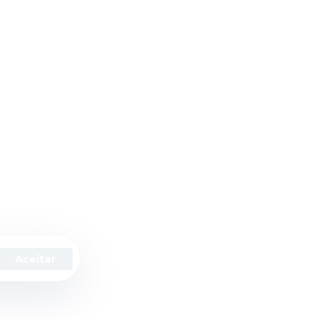
ias
Institucional
Social
Sobre a Prefeitura
Notícias
Portal Transparência
Licitações
Aceitar
ítica de Privacidade
Termos de Uso