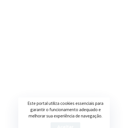
Nosso e-mail
contato@itapeva.mg.gov.br
Onde estamos
R. Ulisses Escobar, 30 – Centro, Itapeva/MG
Secretarias
Institucional
Assistência Social
Sobre a Prefeitura
Educação
Notícias
Esportes
Portal Transparência
Este portal utiliza cookies essenciais para
garantir o funcionamento adequado e
Saúde
Licitações
melhorar sua experiência de navegação.
Obras
Aceitar