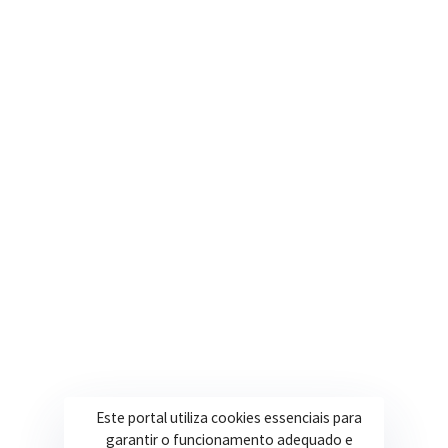
Segunda a Sexta: 08h às 17h
(35) 3616-0880
Nosso e-mail
contato@itapeva.mg.gov.br
Onde estamos
R. Ulisses Escobar, 30 – Centro, Itapeva/MG
Secretarias
Institucional
Assistência Social
Sobre a Prefeitura
Educação
Notícias
Esportes
Portal Transparência
Este portal utiliza cookies essenciais para
Saúde
Licitações
garantir o funcionamento adequado e