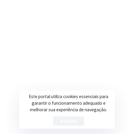
contato@itapeva.mg.gov.br
Onde estamos
R. Ulisses Escobar, 30 – Centro, Itapeva/MG
Secretarias
Institucional
Assistência Social
Sobre a Prefeitura
Educação
Notícias
Esportes
Portal Transparência
Este portal utiliza cookies essenciais para
Saúde
Licitações
garantir o funcionamento adequado e
melhorar sua experiência de navegação.
Obras
Aceitar