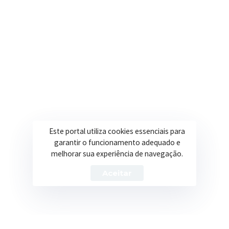
Secretarias
Institucional
Assistência Social
Sobre a Prefeitura
Educação
Notícias
Esportes
Portal Transparência
Este portal utiliza cookies essenciais para
Saúde
Licitações
garantir o funcionamento adequado e
melhorar sua experiência de navegação.
Obras
Aceitar
Prefeitura de Itapeva – ©2026 Todos os Direitos Reservados
Política de Privacidade
Termos de Uso