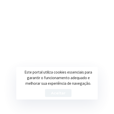
Secretarias
Institucional
Assistência Social
Sobre a Prefeitura
Educação
Notícias
Esportes
Portal Transparência
Saúde
Licitações
Este portal utiliza cookies essenciais para
Obras
garantir o funcionamento adequado e
melhorar sua experiência de navegação.
Aceitar
Prefeitura de Itapeva – ©2026 Todos os Direitos Reservados
Política de Privacidade
Termos de Uso