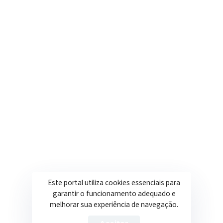
contato@itapeva.mg.gov.br
Onde estamos
R. Ulisses Escobar, 30 – Centro, Itapeva/MG
Secretarias
Institucional
Assistência Social
Sobre a Prefeitura
Educação
Notícias
Esportes
Portal Transparência
Saúde
Licitações
Este portal utiliza cookies essenciais para
Obras
garantir o funcionamento adequado e
melhorar sua experiência de navegação.