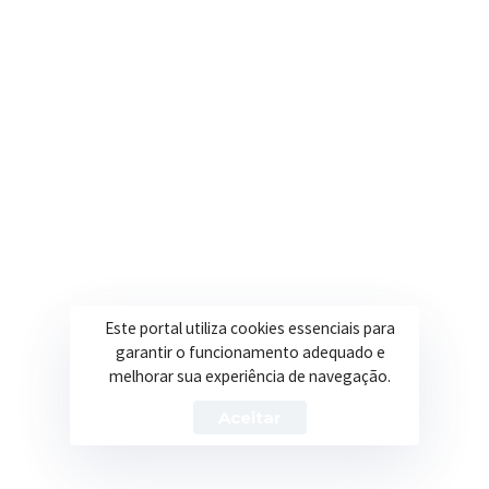
Onde estamos
R. Ulisses Escobar, 30 – Centro, Itapeva/MG
Secretarias
Institucional
Assistência Social
Sobre a Prefeitura
Educação
Notícias
Esportes
Portal Transparência
Este portal utiliza cookies essenciais para
Saúde
Licitações
garantir o funcionamento adequado e
melhorar sua experiência de navegação.
Obras
Aceitar
Prefeitura de Itapeva – ©2026 Todos os Direitos Reservados