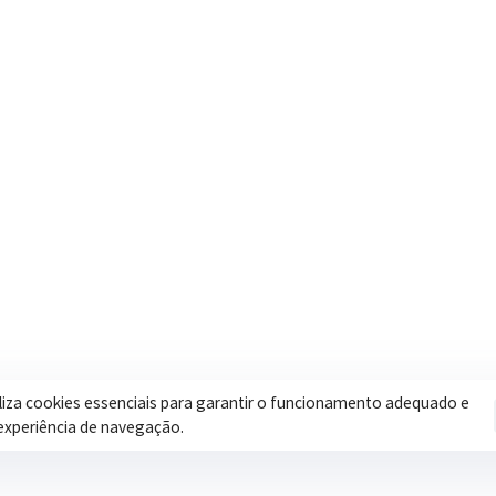
Contatos
Secretar
Segunda a Sexta: 08h às 17h
Assistência 
(35) 3616-0880
Educação
Nosso e-mail
Esportes
contato@itapeva.mg.gov.br
Saúde
Onde estamos
Obras
R. Ulisses Escobar, 30 – Centro,
Itapeva/MG
iliza cookies essenciais para garantir o funcionamento adequado e
experiência de navegação.
Pol