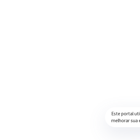
Trabalhando com transparência e dedicação
para promover qualidade de vida,
desenvolvimento e oportunidades para a
população.
Este portal ut
melhorar sua 
Prefeitura de Itapeva – ©2026 Todos os Direitos Reservados