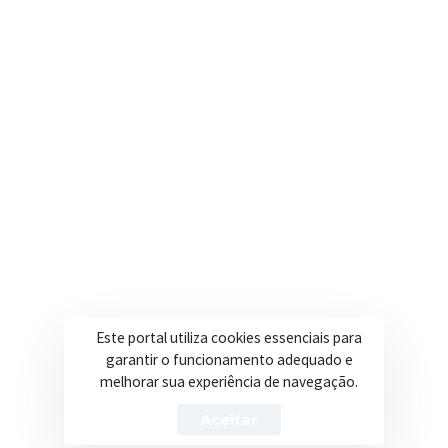
contato@itapeva.mg.gov.br
Onde estamos
R. Ulisses Escobar, 30 – Centro, Itapeva/MG
Secretarias
Institucional
Assistência Social
Sobre a Prefeitura
Educação
Notícias
Esportes
Portal Transparência
Este portal utiliza cookies essenciais para
garantir o funcionamento adequado e
Saúde
Licitações
melhorar sua experiência de navegação.
Obras
Aceitar