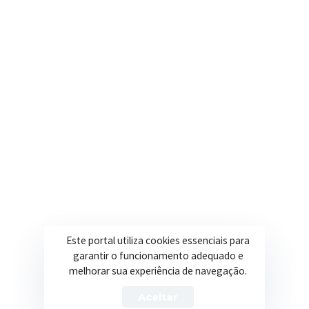
Nosso e-mail
contato@itapeva.mg.gov.br
Onde estamos
R. Ulisses Escobar, 30 – Centro, Itapeva/MG
Secretarias
Institucional
Assistência Social
Sobre a Prefeitura
Educação
Notícias
Esportes
Portal Transparência
Este portal utiliza cookies essenciais para
garantir o funcionamento adequado e
Saúde
Licitações
melhorar sua experiência de navegação.
Obras
Aceitar