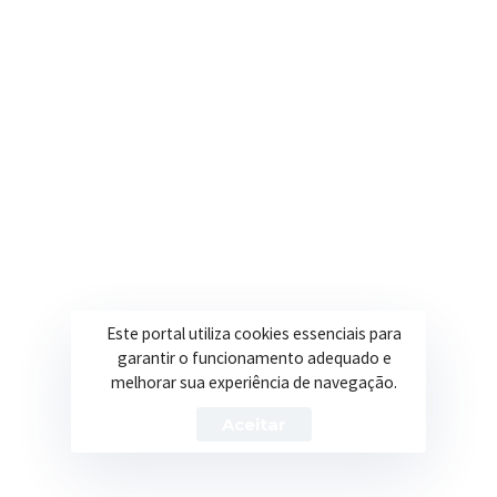
R. Ulisses Escobar, 30 – Centro, Itapeva/MG
Secretarias
Institucional
Assistência Social
Sobre a Prefeitura
Educação
Notícias
Esportes
Portal Transparência
Saúde
Licitações
Este portal utiliza cookies essenciais para
Obras
garantir o funcionamento adequado e
melhorar sua experiência de navegação.
Aceitar
Prefeitura de Itapeva – ©2026 Todos os Direitos Reservados