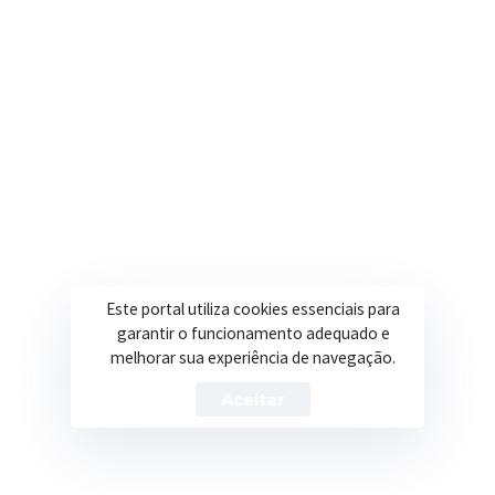
Onde estamos
R. Ulisses Escobar, 30 – Centro, Itapeva/MG
Secretarias
Institucional
Assistência Social
Sobre a Prefeitura
Educação
Notícias
Esportes
Portal Transparência
Este portal utiliza cookies essenciais para
garantir o funcionamento adequado e
Saúde
Licitações
melhorar sua experiência de navegação.
Obras
Aceitar
Prefeitura de Itapeva – ©2026 Todos os Direitos Reservados