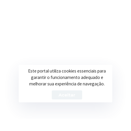
Secretarias
Institucional
Assistência Social
Sobre a Prefeitura
Educação
Notícias
Esportes
Portal Transparência
Este portal utiliza cookies essenciais para
Saúde
Licitações
garantir o funcionamento adequado e
melhorar sua experiência de navegação.
Obras
Aceitar
Prefeitura de Itapeva – ©2026 Todos os Direitos Reservados
Política de Privacidade
Termos de Uso