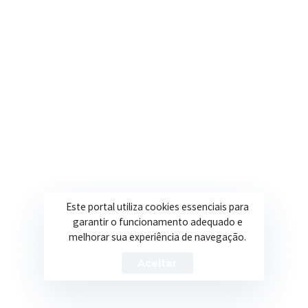
Onde estamos
R. Ulisses Escobar, 30 – Centro, Itapeva/MG
Secretarias
Institucional
Assistência Social
Sobre a Prefeitura
Educação
Notícias
Esportes
Portal Transparência
Este portal utiliza cookies essenciais para
Saúde
Licitações
garantir o funcionamento adequado e
melhorar sua experiência de navegação.
Obras
Aceitar
Prefeitura de Itapeva – ©2026 Todos os Direitos Reservados