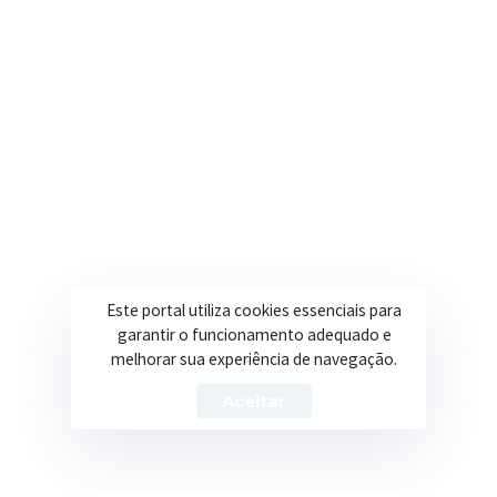
contato@itapeva.mg.gov.br
Onde estamos
R. Ulisses Escobar, 30 – Centro, Itapeva/MG
Secretarias
Institucional
Assistência Social
Sobre a Prefeitura
Educação
Notícias
Este portal utiliza cookies essenciais para
garantir o funcionamento adequado e
Esportes
Portal Transparência
melhorar sua experiência de navegação.
Saúde
Licitações
Aceitar
Obras