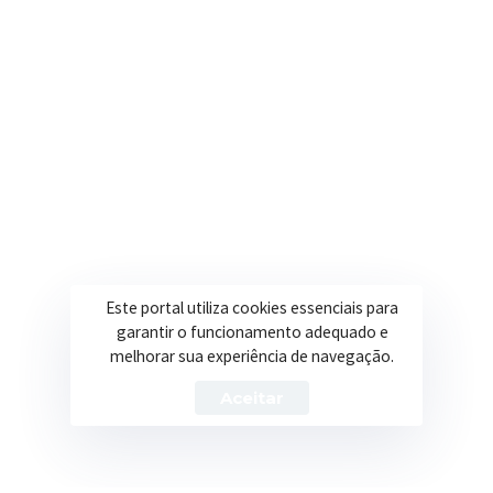
Onde estamos
R. Ulisses Escobar, 30 – Centro, Itapeva/MG
Secretarias
Institucional
Assistência Social
Sobre a Prefeitura
Educação
Notícias
Esportes
Portal Transparência
Este portal utiliza cookies essenciais para
garantir o funcionamento adequado e
Saúde
Licitações
melhorar sua experiência de navegação.
Obras
Aceitar
Prefeitura de Itapeva – ©2026 Todos os Direitos Reservados