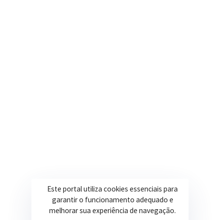
Nosso e-mail
contato@itapeva.mg.gov.br
Onde estamos
R. Ulisses Escobar, 30 – Centro, Itapeva/MG
Secretarias
Institucional
Assistência Social
Sobre a Prefeitura
Educação
Notícias
Esportes
Portal Transparência
Este portal utiliza cookies essenciais para
garantir o funcionamento adequado e
Saúde
Licitações
melhorar sua experiência de navegação.
Obras