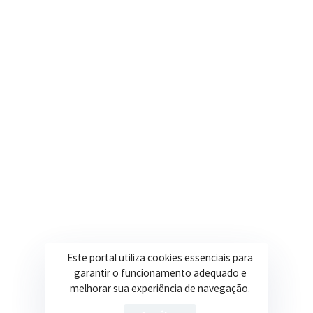
Nosso e-mail
contato@itapeva.mg.gov.br
Onde estamos
R. Ulisses Escobar, 30 – Centro, Itapeva/MG
Secretarias
Institucional
Assistência Social
Sobre a Prefeitura
Educação
Notícias
Esportes
Portal Transparência
Este portal utiliza cookies essenciais para
Saúde
Licitações
garantir o funcionamento adequado e
melhorar sua experiência de navegação.
Obras