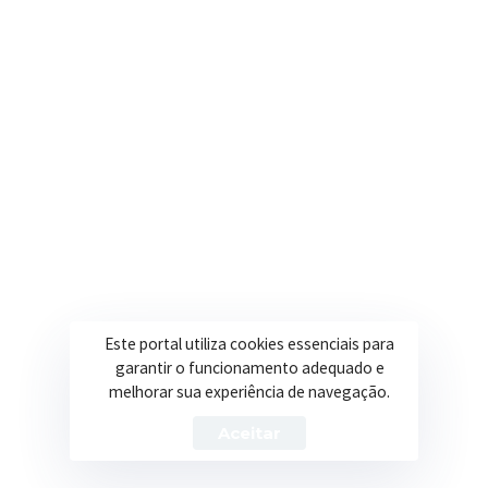
contato@itapeva.mg.gov.br
Onde estamos
R. Ulisses Escobar, 30 – Centro, Itapeva/MG
Secretarias
Institucional
Assistência Social
Sobre a Prefeitura
Educação
Notícias
Esportes
Portal Transparência
Este portal utiliza cookies essenciais para
garantir o funcionamento adequado e
Saúde
Licitações
melhorar sua experiência de navegação.
Obras
Aceitar