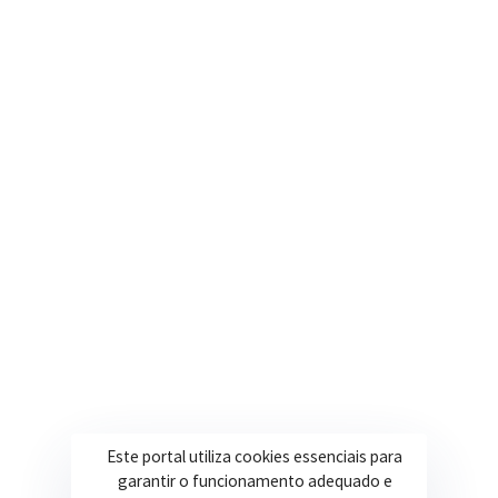
(35) 3616-0880
Nosso e-mail
contato@itapeva.mg.gov.br
Onde estamos
R. Ulisses Escobar, 30 – Centro, Itapeva/MG
Secretarias
Institucional
Assistência Social
Sobre a Prefeitura
Educação
Notícias
Esportes
Portal Transparência
Este portal utiliza cookies essenciais para
Saúde
Licitações
garantir o funcionamento adequado e