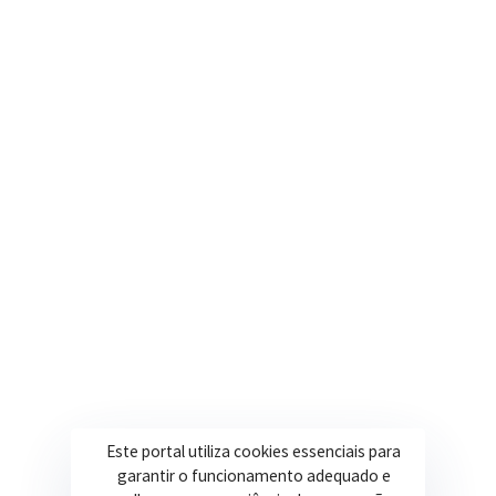
(35) 3616-0880
Nosso e-mail
contato@itapeva.mg.gov.br
Onde estamos
R. Ulisses Escobar, 30 – Centro, Itapeva/MG
Secretarias
Institucional
Assistência Social
Sobre a Prefeitura
Educação
Notícias
Esportes
Portal Transparência
Este portal utiliza cookies essenciais para
Saúde
Licitações
garantir o funcionamento adequado e