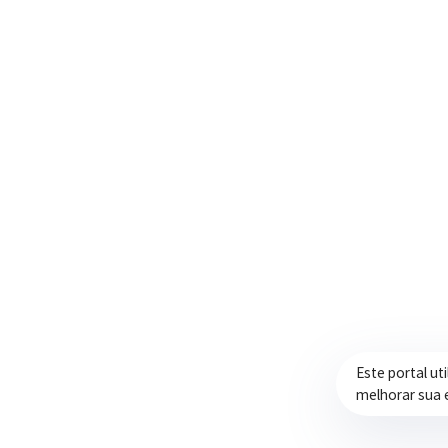
Trabalhando com transparência e dedicação
para promover qualidade de vida,
desenvolvimento e oportunidades para a
população.
Este portal ut
melhorar sua 
Prefeitura de Itapeva – ©2026 Todos os Direitos Reservados