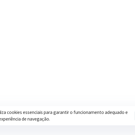
Contatos
Secretar
Segunda a Sexta: 08h às 17h
Assistência 
(35) 3616-0880
Educação
Nosso e-mail
Esportes
contato@itapeva.mg.gov.br
Saúde
Onde estamos
Obras
R. Ulisses Escobar, 30 – Centro,
Itapeva/MG
iliza cookies essenciais para garantir o funcionamento adequado e
experiência de navegação.
Pol