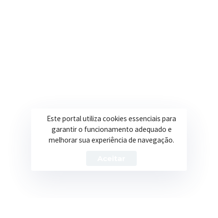
Secretarias
Institucional
Assistência Social
Sobre a Prefeitura
Educação
Notícias
Esportes
Portal Transparência
Este portal utiliza cookies essenciais para
garantir o funcionamento adequado e
Saúde
Licitações
melhorar sua experiência de navegação.
Obras
Aceitar
Prefeitura de Itapeva – ©2026 Todos os Direitos Reservados