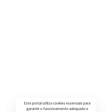
(35) 3616-0880
Nosso e-mail
contato@itapeva.mg.gov.br
Onde estamos
R. Ulisses Escobar, 30 – Centro, Itapeva/MG
Secretarias
Institucional
Assistência Social
Sobre a Prefeitura
Educação
Notícias
Esportes
Portal Transparência
Este portal utiliza cookies essenciais para
Saúde
Licitações
garantir o funcionamento adequado e