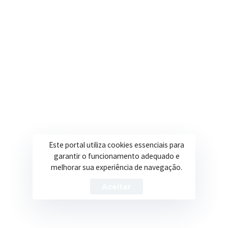
6 de agosto de 2026
Funcionalismo Público
JULGAMENTO – PROCESSO SELETIVO 18.2026 –
FONOAUDIÓLOGO
Este portal utiliza cookies essenciais para
garantir o funcionamento adequado e
melhorar sua experiência de navegação.
Trabalhando com transparência e dedicação para
Aceitar
promover qualidade de vida, desenvolvimento e
oportunidades para a população.