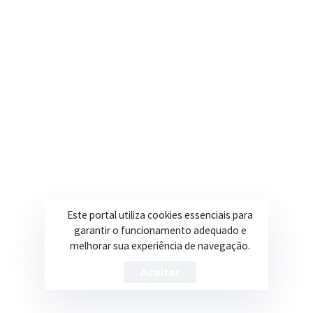
Onde estamos
R. Ulisses Escobar, 30 – Centro, Itapeva/MG
Secretarias
Institucional
Assistência Social
Sobre a Prefeitura
Educação
Notícias
Esportes
Portal Transparência
Este portal utiliza cookies essenciais para
garantir o funcionamento adequado e
Saúde
Licitações
melhorar sua experiência de navegação.
Obras
Aceitar