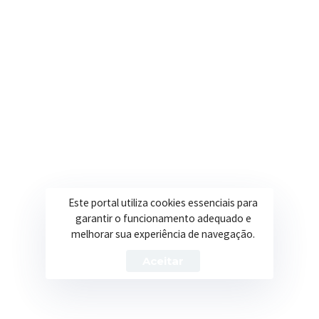
Trabalhando com transparência e dedicação para
promover qualidade de vida, desenvolvimento e
oportunidades para a população.
Este portal utiliza cookies essenciais para
Contatos
garantir o funcionamento adequado e
melhorar sua experiência de navegação.
Segunda a Sexta: 08h às 17h
(35) 3616-0880
Aceitar
Nosso e-mail
contato@itapeva.mg.gov.br