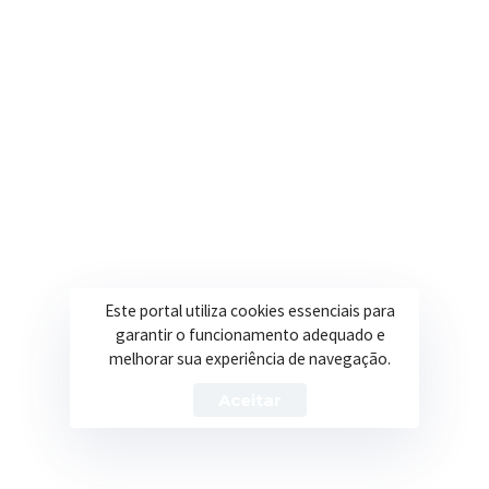
___________________________________________
Horário de Trabalho:
___________________________________________
DECLARO que sou aposentado no cargo de:
Este portal utiliza cookies essenciais para
___________________________________________
garantir o funcionamento adequado e
melhorar sua experiência de navegação.
Aceitar
E recebo meus proventos através do:
___________________________________________