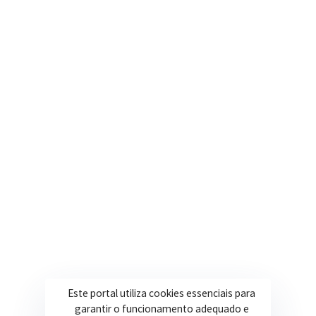
Segunda a Sexta: 08h às 17h
(35) 3616-0880
Nosso e-mail
contato@itapeva.mg.gov.br
Onde estamos
R. Ulisses Escobar, 30 – Centro, Itapeva/MG
Secretarias
Institucional
Assistência Social
Sobre a Prefeitura
Educação
Notícias
Esportes
Portal Transparência
Este portal utiliza cookies essenciais para
garantir o funcionamento adequado e
Saúde
Licitações